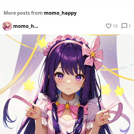
More posts from
momo_happy
momo_happy
13
1