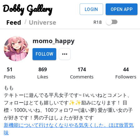
Dobby Gallery
LOGIN
OPEN APP
Feed
Universe
R18
momo_happy
FOLLOW
51
869
174
44
Posts
Likes
Comments
Followers
もも
テキトーに遊んでる平凡女子です~ ꒰ঌいいねとコメント、
フォローはとても嬉しいです✨✨励みになります！ 目
標・1000いいね、100フォロワー(遠い夢) 愛が重い女の子
が好きです！男の子はしょたが好きです
新機能について行けなくなりやる気失くした。ほぼ放置気
味