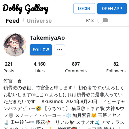
Dobby Gallery
LOGIN
OPEN APP
Feed
Universe
R18
TakemiyaAo
FOLLOW
221
4,160
897
82
Posts
Likes
Comments
Followers
竹宮 蒼
鎖骨教の教祖、竹宮蒼と申します！ 初心者ですがよろしく
お願いしますm(_ _)m よろしければ鎖骨教に是非入ってい
ただきたいです！ #kusunoki 2024年8月20日 ドビーキャ
ンバスデビュー🤣 【うちのこ】 猫屋敷トキヤ🐈‍⬛ 大神ルウ
フ🐺 スノーディ・ハーコート❄️ 如月紫音😾 玉箒アヤメ
🍶 田中鈴斗👓️ 残花🥀 リアル🐦‍⬛ スサノオ🌊 アマテラス