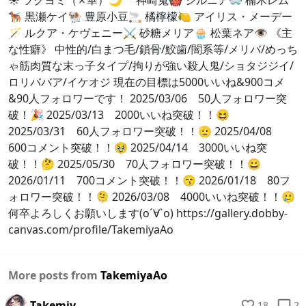
☀ ツクヨミ（✗華）🌙 神崎蒐👹 シルニア🥽 楠木レム
🐕‍🦺 黒瀬ケイ🐏 豊原小豆🚬 橘檸檬🍋 アイリス・メーデー
🪄 ルクア・ケヴェニー⚔️ 砂糖メリア🧁 松葉ネア👁️ 《主
な性癖》 中性的/白まつ毛/鎖骨/鮫歯/闇系等/メリバ/めっち
ゃ筋肉質な末っ子タイプ/拘りが強い殺人鬼/ショタジジイ/
ロリババア/イケオジ 現在の目標は5000いいね&900コメ
&90人フォロワーです！ 2025/03/06 50人フォロワー突
破！🎉 2025/03/13 2000いいね突破！！😆
2025/03/31 60人フォロワー突破！！🫡 2025/04/08
600コメント突破！！🥹 2025/04/14 3000いいね突
破！！🤔 2025/05/30 70人フォロワー突破！！😀
2026/01/11 700コメント突破！！😙 2026/01/18 80フ
ォロワー突破！！🫠 2026/03/08 4000いいね突破！！🥲
何卒よろしくお願いします(о´∀`о) https://gallery.dobby-
canvas.com/profile/TakemiyaAo
More posts from
TakemiyaAo
TakemiyaAo
18
2