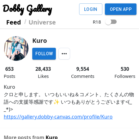
Dobby Gallery
LOGIN
OPEN APP
Feed
Universe
R18
Kuro
FOLLOW
653
28,433
9,554
530
Posts
Likes
Comments
Followers
Kuro
クロと申します。 いつもいいね＆コメント、たくさんの物
語への支援等感謝です✨ いつもありがとうございます<(_
_*)>
https://gallery.dobby-canvas.com/profile/Kuro
More posts from
Kuro