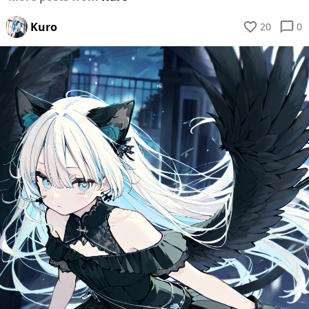
Kuro
20
0