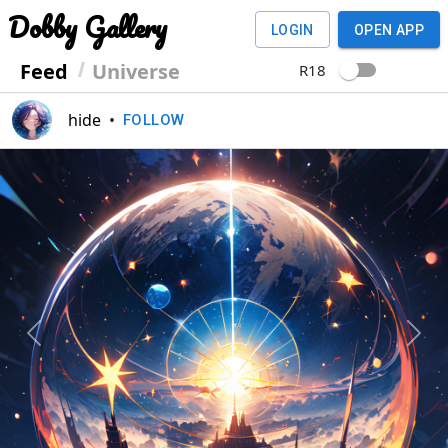
Dobby Gallery
LOGIN
OPEN APP
Feed
Universe
R18
hide
•
FOLLOW
Previous
Next