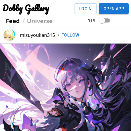
Dobby Gallery
LOGIN
OPEN APP
Feed
Universe
R18
mizuyoukan315
•
FOLLOW