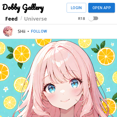
Dobby Gallery
LOGIN
OPEN APP
Feed
Universe
R18
SHii
•
FOLLOW
Previous
Next