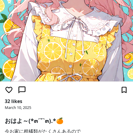
32 likes
March 10, 2025
おはよ～(*๓´˘`๓).*🍊
今お家に柑橘類がたくさんあるので