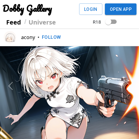
Dobby Gallery
LOGIN
OPEN APP
Feed
Universe
R18
acony
•
FOLLOW
Previous
Next