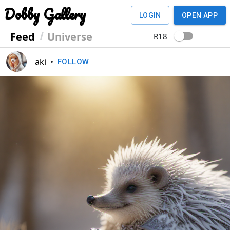
Dobby Gallery
LOGIN
OPEN APP
Feed
Universe
R18
aki
•
FOLLOW