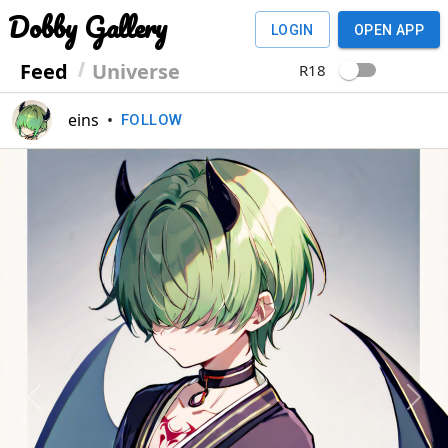
Dobby Gallery
LOGIN
OPEN APP
Feed
Universe
R18
eins
•
FOLLOW
Previous
Next