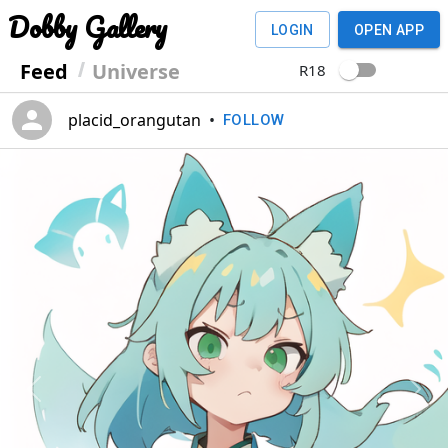
Dobby Gallery
LOGIN
OPEN APP
Feed
Universe
R18
placid_orangutan
•
FOLLOW
Previous
Next