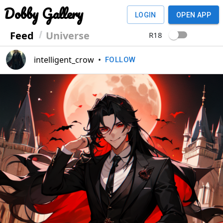
Dobby Gallery
LOGIN
OPEN APP
Feed
Universe
R18
intelligent_crow
•
FOLLOW