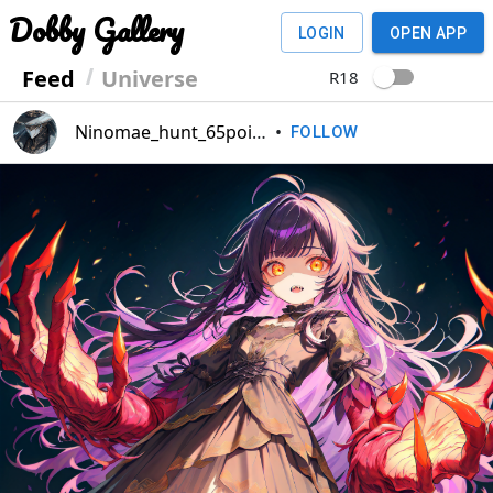
Dobby Gallery
LOGIN
OPEN APP
Feed
Universe
R18
Ninomae_hunt_65point
•
FOLLOW
Previous
Next