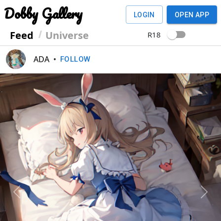
Dobby Gallery
LOGIN
OPEN APP
Feed
Universe
R18
ADA
•
FOLLOW
Previous
Next