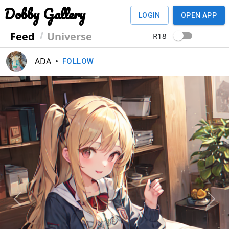
Dobby Gallery
LOGIN
OPEN APP
Feed
Universe
R18
ADA
•
FOLLOW
Previous
Next