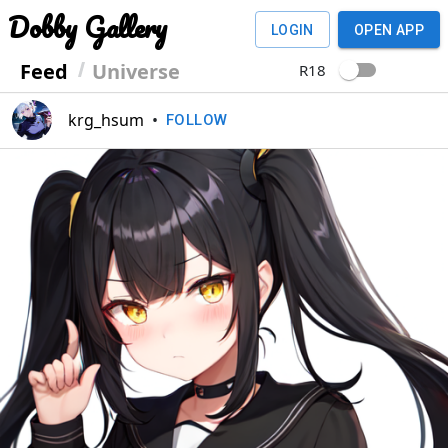
Dobby Gallery
LOGIN
OPEN APP
Feed
Universe
R18
krg_hsum
•
FOLLOW