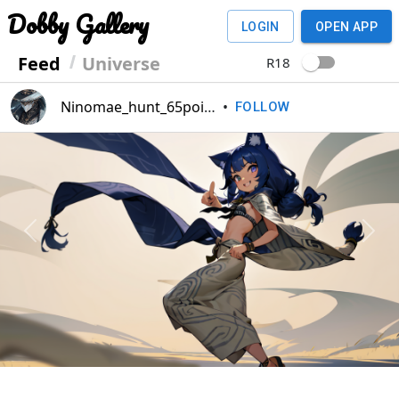
Dobby Gallery
LOGIN
OPEN APP
Feed
Universe
R18
Ninomae_hunt_65point
•
FOLLOW
Previous
Next